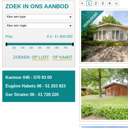
«
1
2
3
4
»
ZOEK IN ONS AANBOD
Kies een type
Kies een regio
Prijs:
€
0
- €
+ 800.000
100 200 300 400 500 600 700
ZOEKEN:
OP LIJST
OP KAART
Kantoor 045 - 570 93 00
Eugène Habets 06 - 51 203 823
Ger Straten 06 - 51 728 220