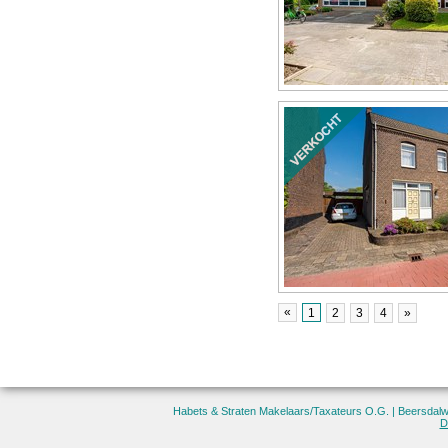
«
1
2
3
4
»
Habets & Straten Makelaars/Taxateurs O.G. |
Beersdalw
D